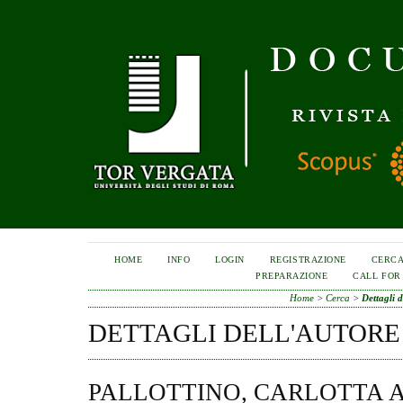
HOME
INFO
LOGIN
REGISTRAZIONE
CERC
PREPARAZIONE
CALL FOR
Home
>
Cerca
>
Dettagli d
DETTAGLI DELL'AUTORE
PALLOTTINO, CARLOTTA 