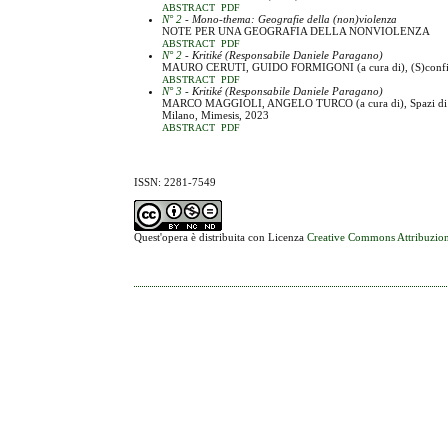
ABSTRACT
PDF
N° 2
- Mono-thema: Geografie della (non)violenza
NOTE PER UNA GEOGRAFIA DELLA NONVIOLENZA
ABSTRACT
PDF
N° 2
- Kritiké (Responsabile Daniele Paragano)
MAURO CERUTI, GUIDO FORMIGONI (a cura di), (S)confinamen
ABSTRACT
PDF
N° 3
- Kritiké (Responsabile Daniele Paragano)
MARCO MAGGIOLI, ANGELO TURCO (a cura di), Spazi di Guerra,
Milano, Mimesis, 2023
ABSTRACT
PDF
ISSN: 2281-7549
Quest'opera è distribuita con Licenza
Creative Commons Attribuzion