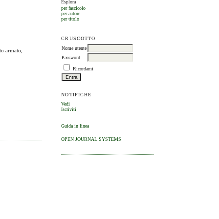
Esplora
per fascicolo
per autore
per titolo
CRUSCOTTO
Nome utente
to armato,
Password
Ricordami
NOTIFICHE
Vedi
Iscriviti
Guida in linea
OPEN JOURNAL SYSTEMS