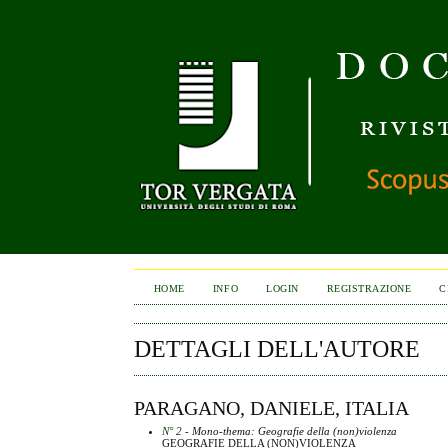
HOME
INFO
LOGIN
REGISTRAZIONE
C
DETTAGLI DELL'AUTORE
PARAGANO, DANIELE, ITALIA
N° 2
- Mono-thema: Geografie della (non)violenza
GEOGRAFIE DELLA (NON)VIOLENZA