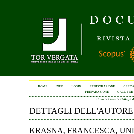
HOME
INFO
LOGIN
REGISTRAZIONE
CERC
PREPARAZIONE
CALL FOR
Home
>
Cerca
>
Dettagli d
DETTAGLI DELL'AUTORE
KRASNA, FRANCESCA, UN