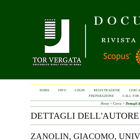
HOME
INFO
LOGIN
REGISTRAZIONE
CERC
PREPARAZIONE
CALL FOR
Home
>
Cerca
>
Dettagli d
DETTAGLI DELL'AUTORE
ZANOLIN, GIACOMO, UNIV