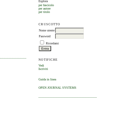
Esplora
per fascicolo
per autore
per titolo
CRUSCOTTO
Nome utente
Password
Ricordami
NOTIFICHE
Vedi
Iscriviti
Guida in linea
OPEN JOURNAL SYSTEMS