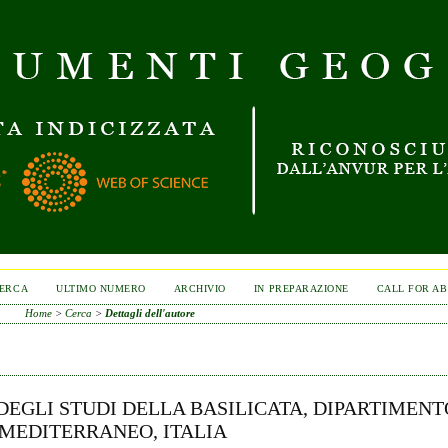
ERCA
ULTIMO NUMERO
ARCHIVIO
IN PREPARAZIONE
CALL FOR A
Home
>
Cerca
>
Dettagli dell'autore
 DEGLI STUDI DELLA BASILICATA, DIPARTIMENT
 MEDITERRANEO, ITALIA