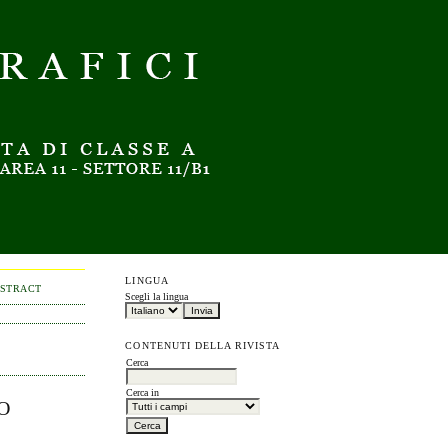
LINGUA
BSTRACT
Scegli la lingua
CONTENUTI DELLA RIVISTA
Cerca
Cerca in
O