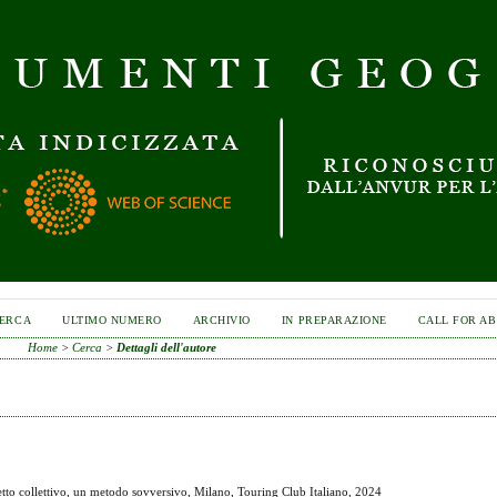
ERCA
ULTIMO NUMERO
ARCHIVIO
IN PREPARAZIONE
CALL FOR A
Home
>
Cerca
>
Dettagli dell'autore
o collettivo, un metodo sovversivo, Milano, Touring Club Italiano, 2024