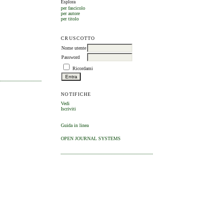
Esplora
per fascicolo
per autore
per titolo
CRUSCOTTO
Nome utente
Password
Ricordami
NOTIFICHE
Vedi
Iscriviti
Guida in linea
OPEN JOURNAL SYSTEMS