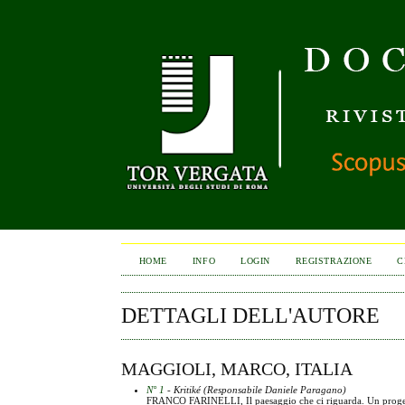
HOME
INFO
LOGIN
REGISTRAZIONE
C
DETTAGLI DELL'AUTORE
MAGGIOLI, MARCO, ITALIA
N° 1
- Kritiké (Responsabile Daniele Paragano)
FRANCO FARINELLI, Il paesaggio che ci riguarda. Un progett