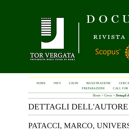
HOME
INFO
LOGIN
REGISTRAZIONE
CERC
PREPARAZIONE
CALL FOR
Home
>
Cerca
>
Dettagli d
DETTAGLI DELL'AUTORE
PATACCI, MARCO, UNIVER