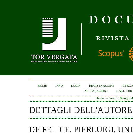
HOME
INFO
LOGIN
REGISTRAZIONE
CERC
PREPARAZIONE
CALL FOR
Home
>
Cerca
>
Dettagli d
DETTAGLI DELL'AUTORE
DE FELICE, PIERLUIGI, UN