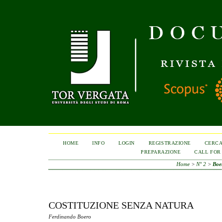
HOME
INFO
LOGIN
REGISTRAZIONE
CERC
PREPARAZIONE
CALL FOR
Home
>
N° 2
>
Boe
COSTITUZIONE SENZA NATURA
Ferdinando Boero