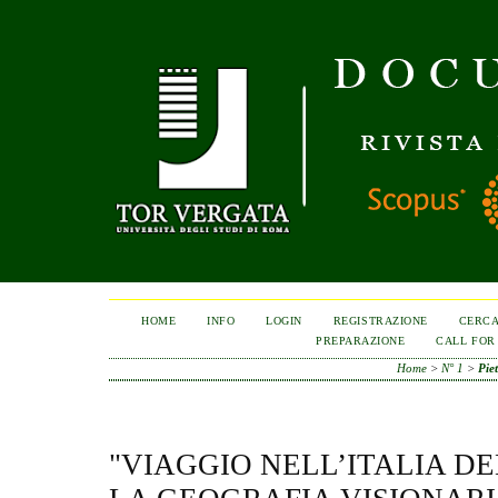
HOME
INFO
LOGIN
REGISTRAZIONE
CERC
PREPARAZIONE
CALL FOR
Home
>
N° 1
>
Piet
"VIAGGIO NELL’ITALIA D