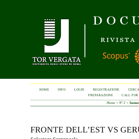
HOME
INFO
LOGIN
REGISTRAZIONE
CERC
PREPARAZIONE
CALL FOR
Home
>
N° 2
>
Santa
FRONTE DELL’EST VS GER