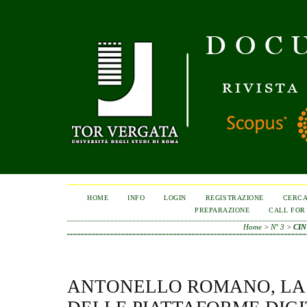
HOME
INFO
LOGIN
REGISTRAZIONE
CERC
PREPARAZIONE
CALL FOR
Home
>
N° 3
>
CIN
ANTONELLO ROMANO, LA