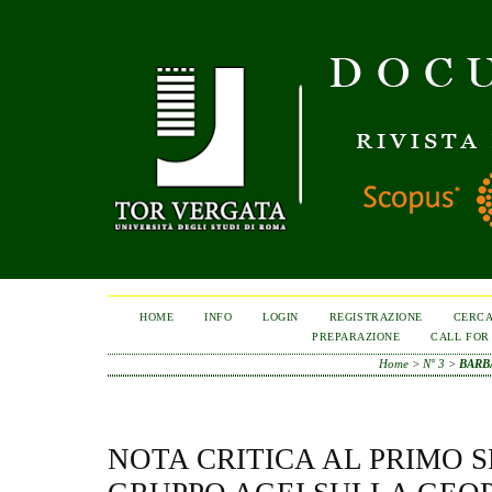
HOME
INFO
LOGIN
REGISTRAZIONE
CERC
PREPARAZIONE
CALL FOR
Home
>
N° 3
>
BARB
NOTA CRITICA AL PRIMO 