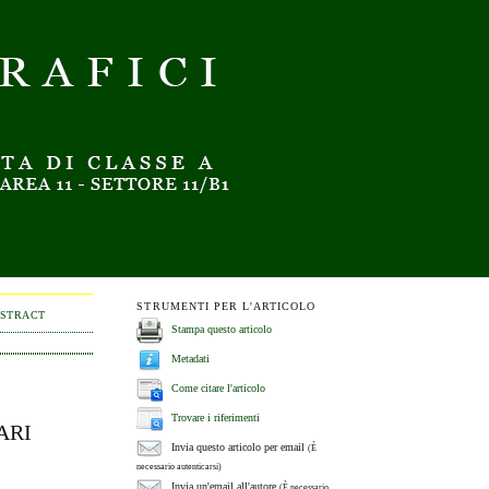
STRUMENTI PER L'ARTICOLO
BSTRACT
Stampa questo articolo
Metadati
Come citare l'articolo
Trovare i riferimenti
ARI
Invia questo articolo per email
(È
necessario autenticarsi)
Invia un'email all'autore
(È necessario