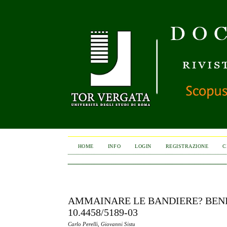
HOME
INFO
LOGIN
REGISTRAZIONE
C
AMMAINARE LE BANDIERE? BENI 
10.4458/5189-03
Carlo Perelli, Giovanni Sistu