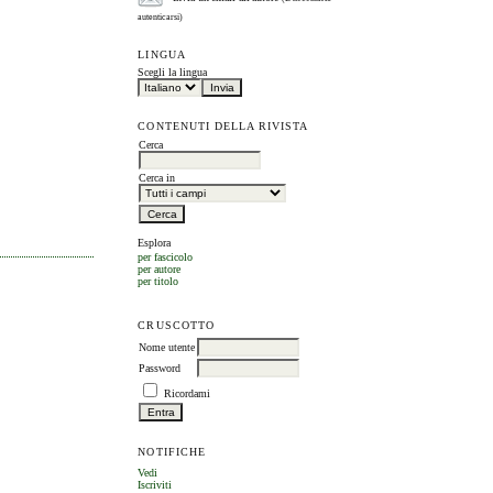
autenticarsi)
LINGUA
Scegli la lingua
CONTENUTI DELLA RIVISTA
Cerca
Cerca in
Esplora
per fascicolo
per autore
per titolo
CRUSCOTTO
Nome utente
Password
Ricordami
NOTIFICHE
Vedi
Iscriviti