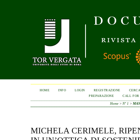
HOME
INFO
LOGIN
REGISTRAZIONE
CERC
PREPARAZIONE
CALL FOR
Home
>
N° 1
>
MAN
MICHELA CERIMELE, RIPE