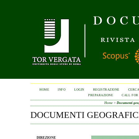
HOME
INFO
LOGIN
REGISTRAZIONE
CERC
PREPARAZIONE
CALL FOR
Home
>
Documenti geog
DOCUMENTI GEOGRAFIC
DIREZIONE