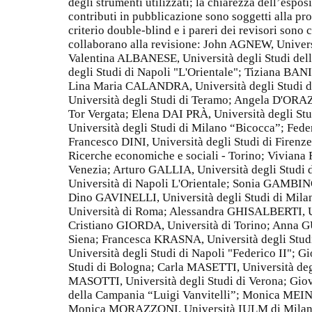
degli strumenti utilizzati; la chiarezza dell’espos
contributi in pubblicazione sono soggetti alla pr
criterio double-blind e i pareri dei revisori sono 
collaborano alla revisione: John AGNEW, Universi
Valentina ALBANESE, Università degli Studi del
degli Studi di Napoli "L'Orientale"; Tiziana BAN
Lina Maria CALANDRA, Università degli Studi 
Università degli Studi di Teramo; Angela D'ORAZ
Tor Vergata; Elena DAI PRÀ, Università degli S
Università degli Studi di Milano “Bicocca”; Fede
Francesco DINI, Università degli Studi di Firenz
Ricerche economiche e sociali - Torino; Vivian
Venezia; Arturo GALLIA, Università degli Stud
Università di Napoli L'Orientale; Sonia GAMBINO
Dino GAVINELLI, Università degli Studi di Mil
Università di Roma; Alessandra GHISALBERTI, Un
Cristiano GIORDA, Università di Torino; Anna G
Siena; Francesca KRASNA, Università degli Stud
Università degli Studi di Napoli "Federico II";
Studi di Bologna; Carla MASETTI, Università deg
MASOTTI, Università degli Studi di Verona; Gio
della Campania “Luigi Vanvitelli”; Monica MEINI,
Monica MORAZZONI, Università IULM di Milan