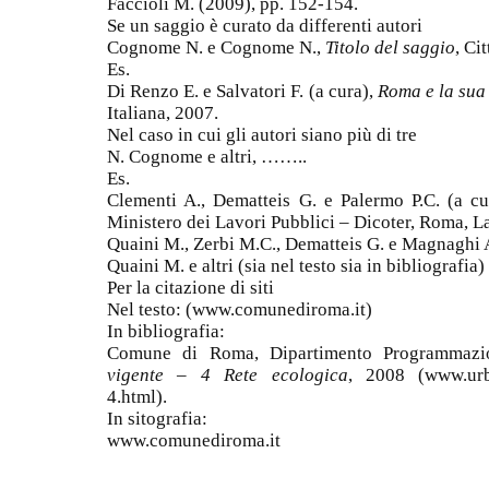
Faccioli M. (2009), pp. 152-154.
Se un saggio è curato da differenti autori
Cognome N. e Cognome N.,
Titolo del saggio
, Ci
Es.
Di Renzo E. e Salvatori F. (a cura),
Roma e la su
Italiana, 2007.
Nel caso in cui gli autori siano più di tre
N. Cognome e altri, ……..
Es.
Clementi A., Dematteis G. e Palermo P.C. (a c
Ministero dei Lavori Pubblici – Dicoter, Roma, Lat
Quaini M., Zerbi M.C., Dematteis G. e Magnaghi 
Quaini M. e altri (sia nel testo sia in bibliografia)
Per la citazione di siti
Nel testo: (www.comunediroma.it)
In bibliografia:
Comune di Roma, Dipartimento Programmazio
vigente – 4 Rete ecologica
, 2008 (www.urba
4.html).
In sitografia:
www.comunediroma.it