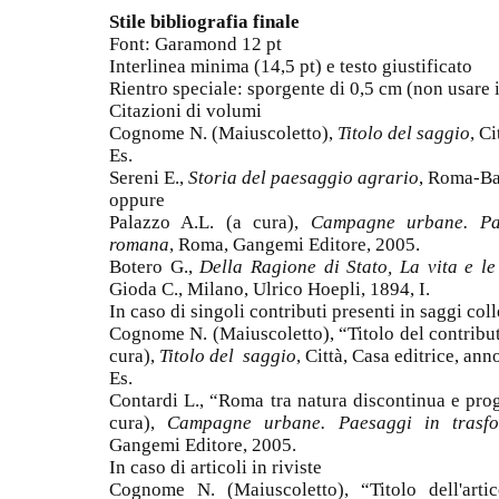
Stile bibliografia finale
Font: Garamond 12 pt
Interlinea minima (14,5 pt) e testo giustificato
Rientro speciale: sporgente di 0,5 cm (non usare i
Citazioni di volumi
Cognome N. (Maiuscoletto),
Titolo del saggio
, C
Es.
Sereni E.,
Storia del paesaggio agrario
, Roma-Ba
oppure
Palazzo A.L. (a cura),
Campagne urbane. Pae
romana
, Roma, Gangemi Editore, 2005.
Botero G.,
Della Ragione di Stato, La vita e l
Gioda C., Milano, Ulrico Hoepli, 1894, I.
In caso di singoli contributi presenti in saggi coll
Cognome N. (Maiuscoletto), “Titolo del contribu
cura),
Titolo del saggio
, Città, Casa editrice, ann
Es.
Contardi L., “Roma tra natura discontinua e proge
cura),
Campagne urbane. Paesaggi in trasfo
Gangemi Editore, 2005.
In caso di articoli in riviste
Cognome N. (Maiuscoletto), “Titolo dell'arti