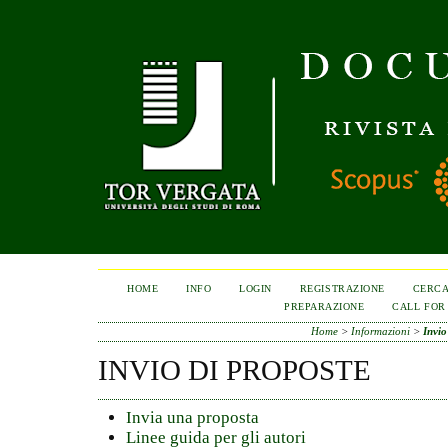
HOME
INFO
LOGIN
REGISTRAZIONE
CERC
PREPARAZIONE
CALL FOR
Home
>
Informazioni
>
Invio
INVIO DI PROPOSTE
Invia una proposta
Linee guida per gli autori