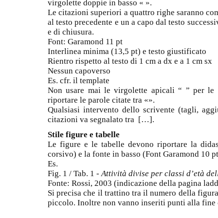
virgolette doppie in basso « ».
Le citazioni superiori a quattro righe saranno co
al testo precedente e un a capo dal testo successi
e di chiusura.
Font: Garamond 11 pt
Interlinea minima (13,5 pt) e testo giustificato
Rientro rispetto al testo di 1 cm a dx e a 1 cm sx
Nessun capoverso
Es. cfr. il template
Non usare mai le virgolette apicali “ ” per le c
riportare le parole citate tra «».
Qualsiasi intervento dello scrivente (tagli, aggi
citazioni va segnalato tra […].
Stile figure e tabelle
Le figure e le tabelle devono riportare la dida
corsivo) e la fonte in basso (Font Garamond 10 pt
Es.
Fig. 1 / Tab. 1 -
Attività divise per classi d’età 
Fonte: Rossi, 2003 (indicazione della pagina lad
Si precisa che il trattino tra il numero della figur
piccolo. Inoltre non vanno inseriti punti alla fine 