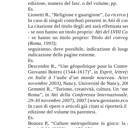
edizione, numero del fasc. o del volume, pp.
Es.
Lionetti R., “Religione e guarigione”,
La ricerca 
In caso di singoli contributi presenti in Atti di c
La citazione del titolo degli atti sarà effettuata 
- se non hanno un titolo proprio:
Atti del LVIII C
- se hanno un titolo proprio:
Titolo del conveg
(Roma, 199
3);
seguiranno, dove possibile, indicazione di luog
indicazione delle pagine estreme.
Es.
Descendre R., “Une géopolitique pour la Contre-
Giovanni Botero (1544-1617)”, in
Esprit, lettre
en Italie à l’aube d’un monde nouveau. Actes
novembre 2003)
, Nancy, Université de Nancy, 20
Gemmiti R., “Turismo, creatività, cultura. Un 
Roma”, in
Atti della Conferenza Internazional
29-30 novembre 2007)
, 2007 (www.geostasto.eco.
In caso di opere o articoli già citati si riporterà 
edizione del volume tra parentesi.
Es.
Bonora P., “Culture metropolitane in gioco: la c