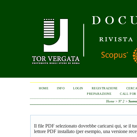
HOME
INFO
LOGIN
REGISTRAZIONE
CERC
PREPARAZIONE
CALL FOR
Home
>
N° 2
>
Sorren
Il file PDF selezionato dovrebbe caricarsi qui, se il 
lettore PDF installato (per esempio, una versione rece