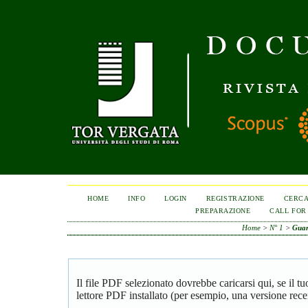
HOME
INFO
LOGIN
REGISTRAZIONE
CERC
PREPARAZIONE
CALL FOR
Home
>
N° 1
>
Gua
Il file PDF selezionato dovrebbe caricarsi qui, se il 
lettore PDF installato (per esempio, una versione rece