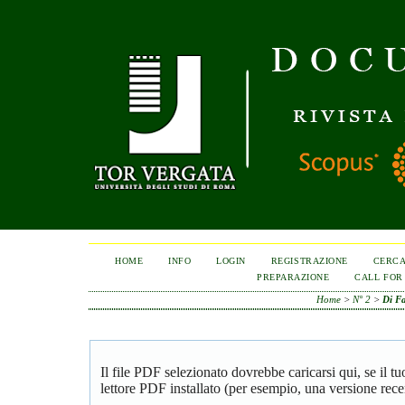
HOME
INFO
LOGIN
REGISTRAZIONE
CERC
PREPARAZIONE
CALL FOR
Home
>
N° 2
>
Di F
Il file PDF selezionato dovrebbe caricarsi qui, se il 
lettore PDF installato (per esempio, una versione rece