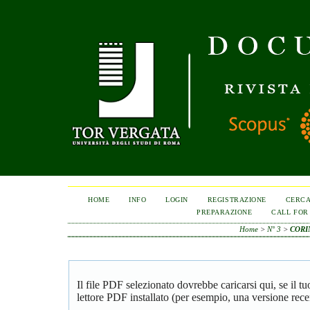
HOME
INFO
LOGIN
REGISTRAZIONE
CERC
PREPARAZIONE
CALL FOR
Home
>
N° 3
>
CORI
Il file PDF selezionato dovrebbe caricarsi qui, se il 
lettore PDF installato (per esempio, una versione rece