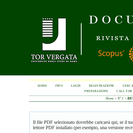
HOME
INFO
LOGIN
REGISTRAZIONE
CERC
PREPARAZIONE
CALL FOR
Home
>
N° 1
>
RIC
Il file PDF selezionato dovrebbe caricarsi qui, se il 
lettore PDF installato (per esempio, una versione rece