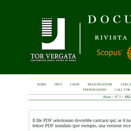
HOME
INFO
LOGIN
REGISTRAZIONE
CERC
PREPARAZIONE
CALL FOR
Home
>
N° 3
>
JEL
Il file PDF selezionato dovrebbe caricarsi qui, se il 
lettore PDF installato (per esempio, una versione rece