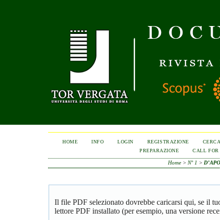
HOME
INFO
LOGIN
REGISTRAZIONE
CERC
PREPARAZIONE
CALL FOR
Home
>
N° 1
>
D’AP
Il file PDF selezionato dovrebbe caricarsi qui, se il 
lettore PDF installato (per esempio, una versione rece