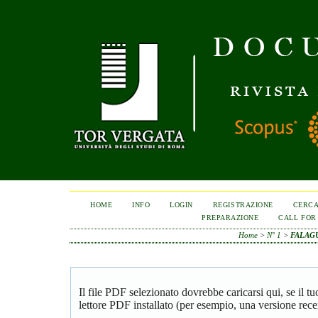
HOME
INFO
LOGIN
REGISTRAZIONE
CERC
PREPARAZIONE
CALL FOR
Home
>
N° 1
>
FALAG
Il file PDF selezionato dovrebbe caricarsi qui, se il 
lettore PDF installato (per esempio, una versione rece