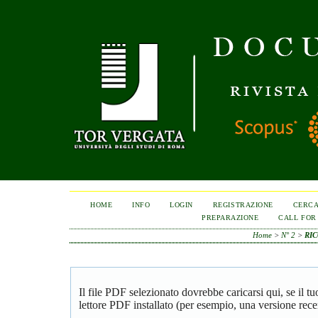
HOME
INFO
LOGIN
REGISTRAZIONE
CERC
PREPARAZIONE
CALL FOR
Home
>
N° 2
>
RIC
Il file PDF selezionato dovrebbe caricarsi qui, se il 
lettore PDF installato (per esempio, una versione rece