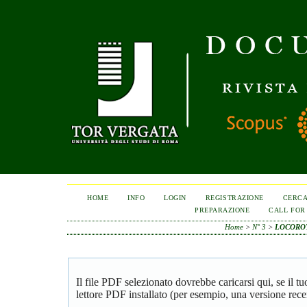
HOME
INFO
LOGIN
REGISTRAZIONE
CERC
PREPARAZIONE
CALL FOR
Home
>
N° 3
>
LOCORO
Il file PDF selezionato dovrebbe caricarsi qui, se il 
lettore PDF installato (per esempio, una versione rece