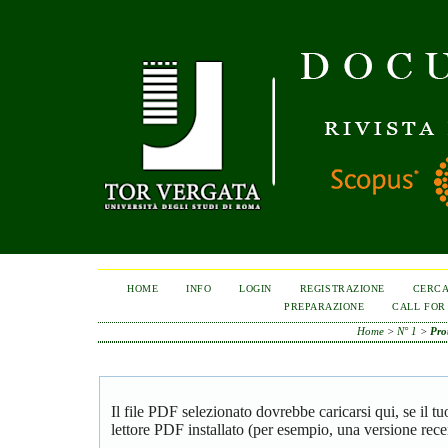
HOME
INFO
LOGIN
REGISTRAZIONE
CERC
PREPARAZIONE
CALL FOR
Home
>
N° 1
>
Pro
Il file PDF selezionato dovrebbe caricarsi qui, se il 
lettore PDF installato (per esempio, una versione rece