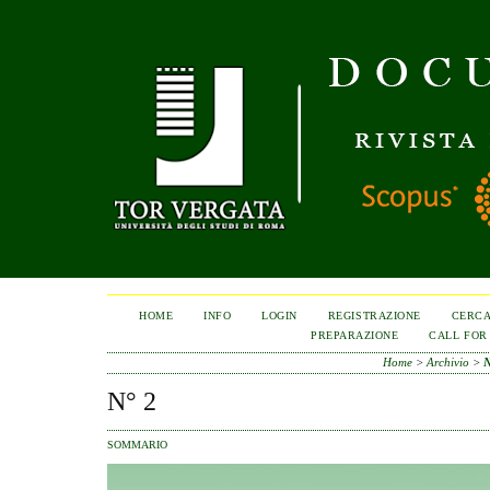
HOME
INFO
LOGIN
REGISTRAZIONE
CERC
PREPARAZIONE
CALL FOR
Home
>
Archivio
>
N
N° 2
SOMMARIO