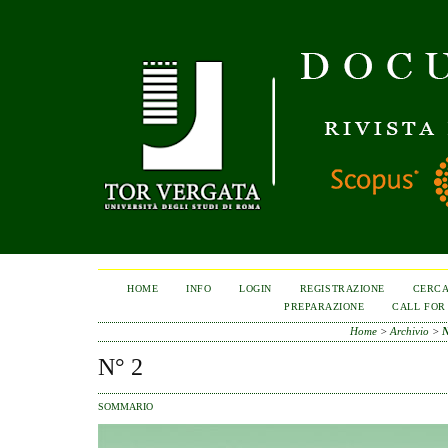
HOME
INFO
LOGIN
REGISTRAZIONE
CERC
PREPARAZIONE
CALL FOR
Home
>
Archivio
>
N
N° 2
SOMMARIO