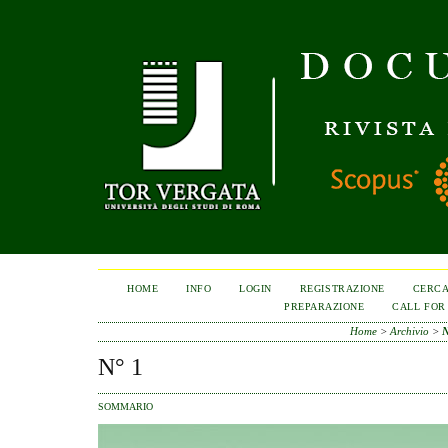
HOME
INFO
LOGIN
REGISTRAZIONE
CERC
PREPARAZIONE
CALL FOR
Home
>
Archivio
>
N
N° 1
SOMMARIO