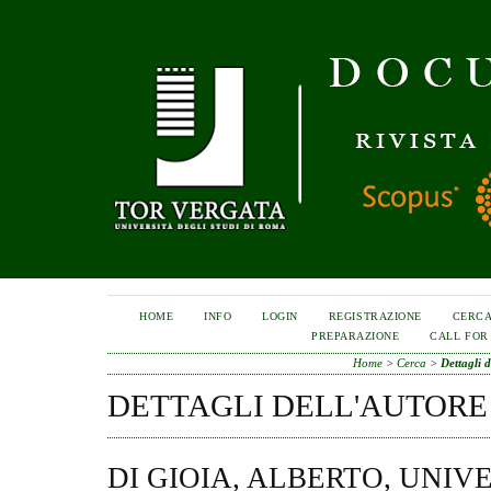
HOME
INFO
LOGIN
REGISTRAZIONE
CERC
PREPARAZIONE
CALL FOR
Home
>
Cerca
>
Dettagli d
DETTAGLI DELL'AUTORE
DI GIOIA, ALBERTO, UNIV