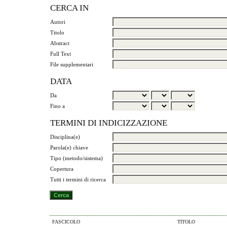
CERCA IN
Autori
Titolo
Abstract
Full Text
File supplementari
DATA
Da
Fino a
TERMINI DI INDICIZZAZIONE
Disciplina(e)
Parola(e) chiave
Tipo (metodo/sistema)
Copertura
Tutti i termini di ricerca
FASCICOLO
TITOLO