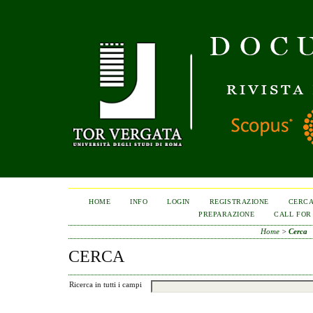
HOME
INFO
LOGIN
REGISTRAZIONE
CERC
PREPARAZIONE
CALL FOR
Home
>
Cerca
CERCA
Ricerca in tutti i campi