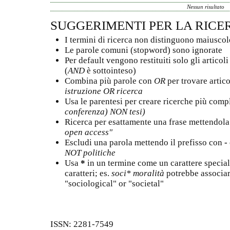
Nessun risultato
SUGGERIMENTI PER LA RICE
I termini di ricerca non distinguono maiusco
Le parole comuni (stopword) sono ignorate
Per default vengono restituiti solo gli articol
(
AND
è sottointeso)
Combina più parole con
OR
per trovare artico
istruzione OR ricerca
Usa le parentesi per creare ricerche più comp
conferenza) NON tesi)
Ricerca per esattamente una frase mettendola 
open access"
Escludi una parola mettendo il prefisso con
-
NOT politiche
Usa
*
in un termine come un carattere special
caratteri; es.
soci* moralità
potrebbe associa
"sociological" or "societal"
ISSN: 2281-7549