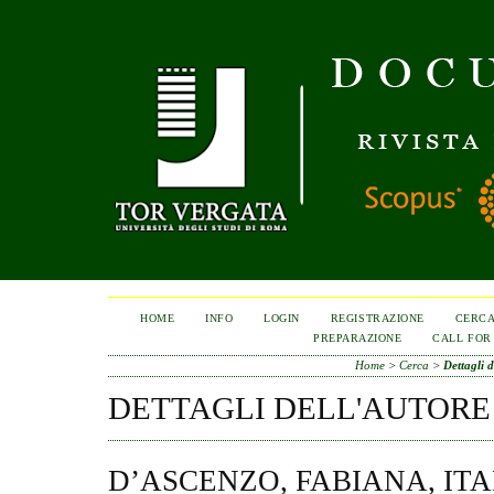
HOME
INFO
LOGIN
REGISTRAZIONE
CERC
PREPARAZIONE
CALL FOR
Home
>
Cerca
>
Dettagli d
DETTAGLI DELL'AUTORE
D’ASCENZO, FABIANA, ITA