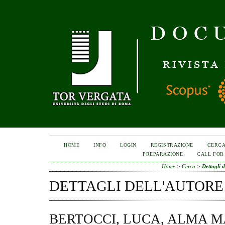
HOME
INFO
LOGIN
REGISTRAZIONE
CERC
PREPARAZIONE
CALL FOR
Home
>
Cerca
>
Dettagli d
DETTAGLI DELL'AUTORE
BERTOCCI, LUCA, ALMA 