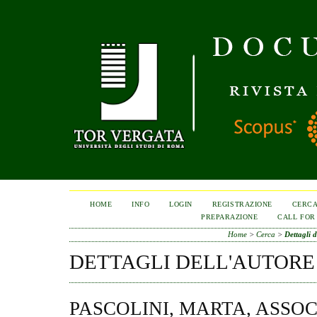
HOME
INFO
LOGIN
REGISTRAZIONE
CERC
PREPARAZIONE
CALL FOR
Home
>
Cerca
>
Dettagli d
DETTAGLI DELL'AUTORE
PASCOLINI, MARTA, ASSO