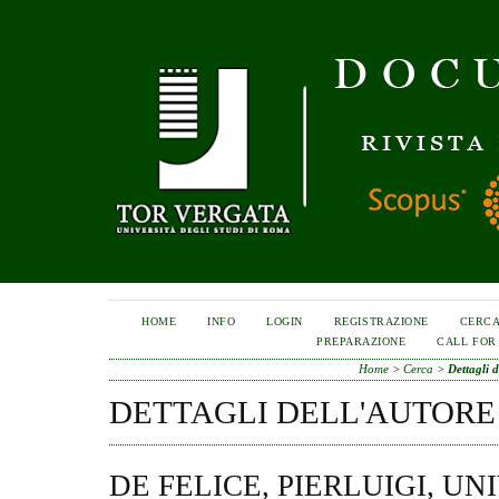
HOME
INFO
LOGIN
REGISTRAZIONE
CERC
PREPARAZIONE
CALL FOR
Home
>
Cerca
>
Dettagli d
DETTAGLI DELL'AUTORE
DE FELICE, PIERLUIGI, U