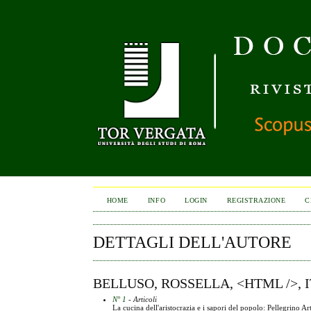
HOME
INFO
LOGIN
REGISTRAZIONE
C
DETTAGLI DELL'AUTORE
BELLUSO, ROSSELLA, <HTML />, 
N° 1
- Articoli
La cucina dell'aristocrazia e i sapori del popolo: Pellegrino