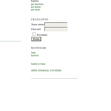
Esplora
per fascicolo
per autore
per titolo
CRUSCOTTO
Nome utente
Password
Ricordami
NOTIFICHE
Vedi
Iscriviti
Guida in linea
OPEN JOURNAL SYSTEMS