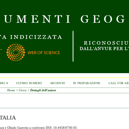
ERCA
ULTIMO NUMERO
ARCHIVIO
IN PREPARAZIONE
CALL FOR A
Home
>
Cerca
>
Dettagli dell'autore
ITALIA
 Artusi e Olindo Guerrini a confronto DOI: 10.4458/0740-05