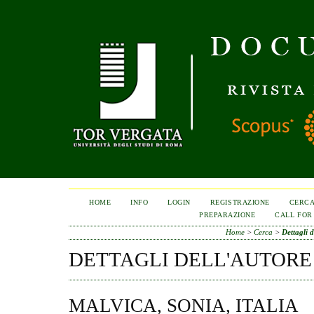
HOME
INFO
LOGIN
REGISTRAZIONE
CERC
PREPARAZIONE
CALL FOR
Home
>
Cerca
>
Dettagli d
DETTAGLI DELL'AUTORE
MALVICA, SONIA, ITALIA