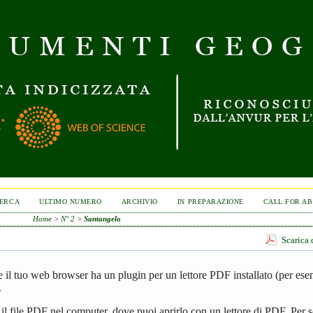
ERCA
ULTIMO NUMERO
ARCHIVIO
IN PREPARAZIONE
CALL FOR A
Home
>
N° 2
>
Santangelo
Scarica 
se il tuo web browser ha un plugin per un lettore PDF installato (per es
.
 il file PDF nel computer, dove puoi aprirlo con un lettore di PDF. Per s