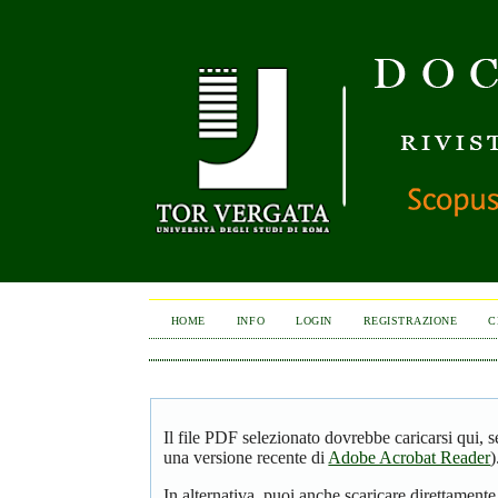
HOME
INFO
LOGIN
REGISTRAZIONE
C
Il file PDF selezionato dovrebbe caricarsi qui, 
una versione recente di
Adobe Acrobat Reader
)
In alternativa, puoi anche scaricare direttamente