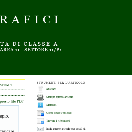
STRUMENTI PER L'ARTICOLO
BSTRACT
Abstract
Stampa questo articolo
questo file PDF
Metadati
Come citare l'articolo
empio,
Trovare i riferimenti
Invia questo articolo per email
(È
caricare