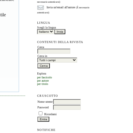
necessario autenticarsi)
Invia un'email all'autore
(È necessario
autenticarsi)
tile
LINGUA
Scegli la lingua
CONTENUTI DELLA RIVISTA
Cerca
Cerca in
Esplora
per fascicolo
per autore
per titolo
CRUSCOTTO
Nome utente
Password
Ricordami
NOTIFICHE