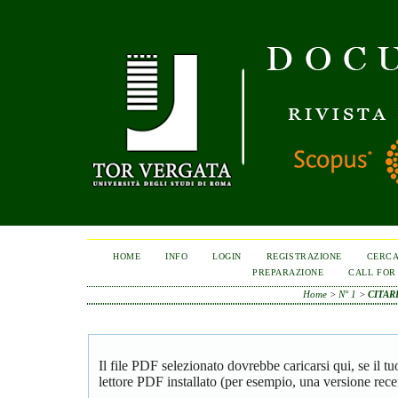
HOME
INFO
LOGIN
REGISTRAZIONE
CERC
PREPARAZIONE
CALL FOR
Home
>
N° 1
>
CITAR
Il file PDF selezionato dovrebbe caricarsi qui, se il 
lettore PDF installato (per esempio, una versione rece