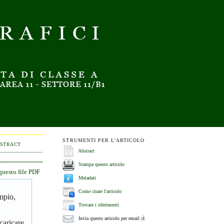
STRUMENTI PER L'ARTICOLO
BSTRACT
Abstract
Stampa questo articolo
questo file PDF
Metadati
Come citare l'articolo
empio,
Trovare i riferimenti
Invia questo articolo per email
(È
caricare