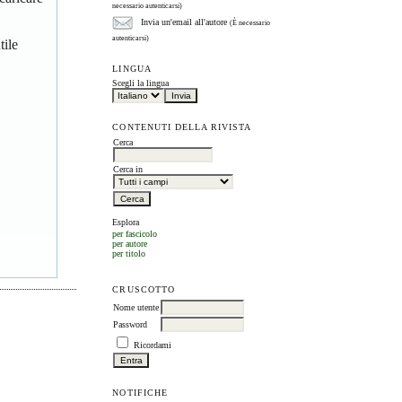
necessario autenticarsi)
Invia un'email all'autore
(È necessario
autenticarsi)
tile
LINGUA
Scegli la lingua
CONTENUTI DELLA RIVISTA
Cerca
Cerca in
Esplora
per fascicolo
per autore
per titolo
CRUSCOTTO
Nome utente
Password
Ricordami
NOTIFICHE