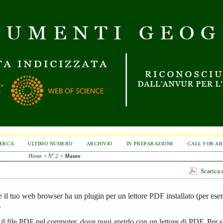
ERCA
ULTIMO NUMERO
ARCHIVIO
IN PREPARAZIONE
CALL FOR A
Home
>
N° 2
>
Mauro
Scarica 
se il tuo web browser ha un plugin per un lettore PDF installato (per es
.
 il file PDF nel computer, dove puoi aprirlo con un lettore di PDF. Per s