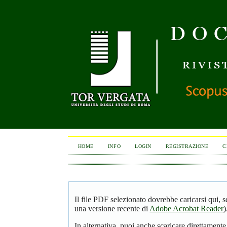
HOME
INFO
LOGIN
REGISTRAZIONE
C
Il file PDF selezionato dovrebbe caricarsi qui, 
una versione recente di
Adobe Acrobat Reader
)
In alternativa, puoi anche scaricare direttamente