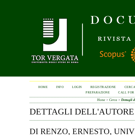
HOME
INFO
LOGIN
REGISTRAZIONE
CERC
PREPARAZIONE
CALL FOR
Home
>
Cerca
>
Dettagli d
DETTAGLI DELL'AUTORE
DI RENZO, ERNESTO, UNI