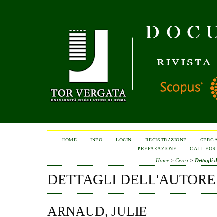
HOME
INFO
LOGIN
REGISTRAZIONE
CERC
PREPARAZIONE
CALL FOR
Home
>
Cerca
>
Dettagli d
DETTAGLI DELL'AUTORE
ARNAUD, JULIE