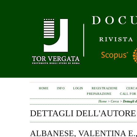
HOME
INFO
LOGIN
REGISTRAZIONE
CERC
PREPARAZIONE
CALL FOR
Home
>
Cerca
>
Dettagli d
DETTAGLI DELL'AUTORE
ALBANESE, VALENTINA E.