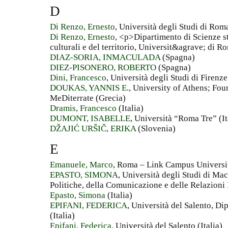
D
Di Renzo, Ernesto
, Università degli Studi di Roma
Di Renzo, Ernesto
, <p>Dipartimento di Scienze sto
culturali e del territorio, Universit&agrave; di R
DIAZ-SORIA, INMACULADA
(Spagna)
DIEZ-PISONERO, ROBERTO
(Spagna)
Dini, Francesco
, Università degli Studi di Firenze 
DOUKAS, YANNIS E.
, University of Athens; Fou
MeDiterrate (Grecia)
Dramis, Francesco
(Italia)
DUMONT, ISABELLE
, Università “Roma Tre” (It
DŽAJIĆ URŠIČ, ERIKA
(Slovenia)
E
Emanuele, Marco
, Roma – Link Campus Universit
EPASTO, SIMONA
, Università degli Studi di Ma
Politiche, della Comunicazione e delle Relazioni I
Epasto, Simona
(Italia)
EPIFANI, FEDERICA
, Università del Salento, D
(Italia)
Epifani, Federica
, Università del Salento (Italia)