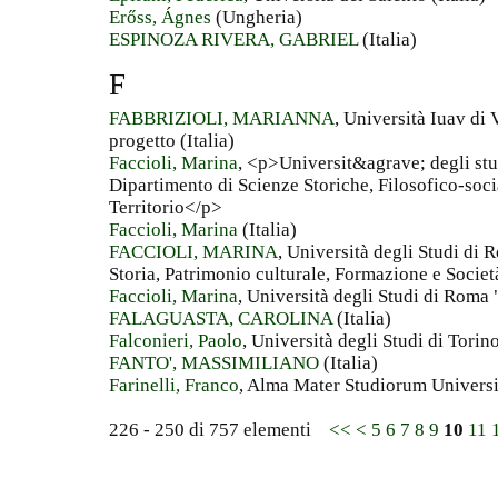
Erőss, Ágnes
(Ungheria)
ESPINOZA RIVERA, GABRIEL
(Italia)
F
FABBRIZIOLI, MARIANNA
, Università Iuav di 
progetto (Italia)
Faccioli, Marina
, <p>Universit&agrave; degli stu
Dipartimento di Scienze Storiche, Filosofico-socia
Territorio</p>
Faccioli, Marina
(Italia)
FACCIOLI, MARINA
, Università degli Studi di
Storia, Patrimonio culturale, Formazione e Società
Faccioli, Marina
, Università degli Studi di Roma 
FALAGUASTA, CAROLINA
(Italia)
Falconieri, Paolo
, Università degli Studi di Torino
FANTO', MASSIMILIANO
(Italia)
Farinelli, Franco
, Alma Mater Studiorum Universit
226 - 250 di 757 elementi
<<
<
5
6
7
8
9
10
11