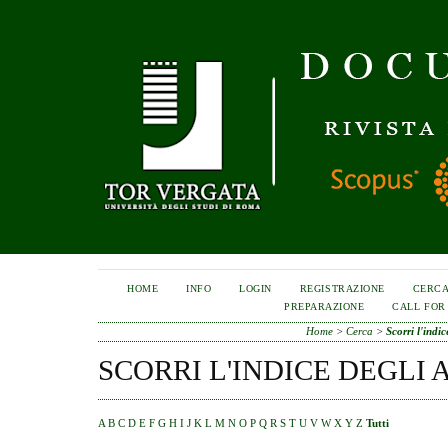
HOME
INFO
LOGIN
REGISTRAZIONE
CERC
PREPARAZIONE
CALL FOR
Home
>
Cerca
>
Scorri l'indic
SCORRI L'INDICE DEGLI 
A
B
C
D
E
F
G
H
I
J
K
L
M
N
O
P
Q
R
S
T
U
V
W
X
Y
Z
Tutti