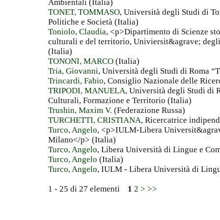
Ambientali (Italia)
TONET, TOMMASO
, Università degli Studi di T
Politiche e Società (Italia)
Toniolo, Claudia
, <p>Dipartimento di Scienze stor
culturali e del territorio, Univiersit&agrave; de
(Italia)
TONONI, MARCO
(Italia)
Tria, Giovanni
, Università degli Studi di Roma “T
Trincardi, Fabio
, Consiglio Nazionale delle Ricerc
TRIPODI, MANUELA
, Università degli Studi di
Culturali, Formazione e Territorio (Italia)
Trushin, Maxim V.
(Federazione Russa)
TURCHETTI, CRISTIANA
, Ricercatrice indipend
Turco, Angelo
, <p>IULM-Libera Universit&agrav
Milano</p> (Italia)
Turco, Angelo
, Libera Università di Lingue e Co
Turco, Angelo
(Italia)
Turco, Angelo
, IULM - Libera Università di Ling
1 - 25 di 27 elementi
1
2
>
>>