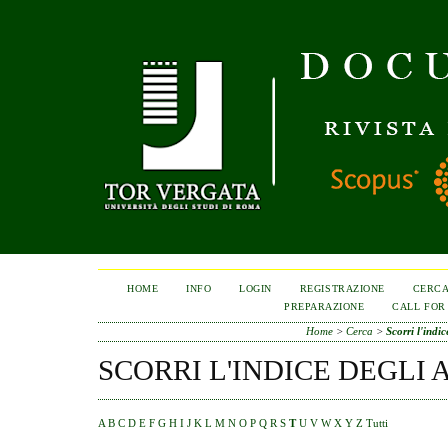
HOME
INFO
LOGIN
REGISTRAZIONE
CERC
PREPARAZIONE
CALL FOR
Home
>
Cerca
>
Scorri l'indic
SCORRI L'INDICE DEGLI 
A
B
C
D
E
F
G
H
I
J
K
L
M
N
O
P
Q
R
S
T
U
V
W
X
Y
Z
Tutti