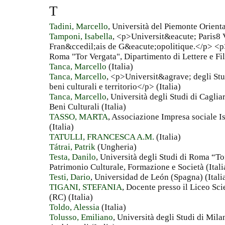
T
Tadini, Marcello
, Università del Piemonte Oriental
Tamponi, Isabella
, <p>Universit&eacute; Paris8 
Fran&ccedil;ais de G&eacute;opolitique.</p> <p
Roma "Tor Vergata", Dipartimento di Lettere e Fil
Tanca, Marcello
(Italia)
Tanca, Marcello
, <p>Universit&agrave; degli Stud
beni culturali e territorio</p> (Italia)
Tanca, Marcello
, Università degli Studi di Caglia
Beni Culturali (Italia)
TASSO, MARTA
, Associazione Impresa sociale Is
(Italia)
TATULLI, FRANCESCA A.M.
(Italia)
Tátrai, Patrik
(Ungheria)
Testa, Danilo
, Università degli Studi di Roma “To
Patrimonio Culturale, Formazione e Società (Itali
Testi, Dario
, Universidad de León (Spagna) (Itali
TIGANI, STEFANIA
, Docente presso il Liceo Sci
(RC) (Italia)
Toldo, Alessia
(Italia)
Tolusso, Emiliano
, Università degli Studi di Mil