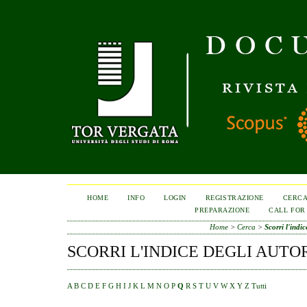
HOME
INFO
LOGIN
REGISTRAZIONE
CERC
PREPARAZIONE
CALL FOR
Home
>
Cerca
>
Scorri l'indic
SCORRI L'INDICE DEGLI AUTO
A
B
C
D
E
F
G
H
I
J
K
L
M
N
O
P
Q
R
S
T
U
V
W
X
Y
Z
Tutti