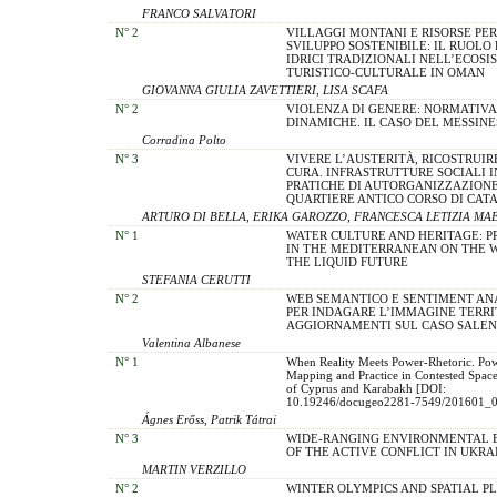
FRANCO SALVATORI
N° 2
VILLAGGI MONTANI E RISORSE PER
SVILUPPO SOSTENIBILE: IL RUOLO 
IDRICI TRADIZIONALI NELL’ECOSI
TURISTICO-CULTURALE IN OMAN
GIOVANNA GIULIA ZAVETTIERI, LISA SCAFA
N° 2
VIOLENZA DI GENERE: NORMATIVA
DINAMICHE. IL CASO DEL MESSINE
Corradina Polto
N° 3
VIVERE L’AUSTERITÀ, RICOSTRUIR
CURA. INFRASTRUTTURE SOCIALI IN
PRATICHE DI AUTORGANIZZAZION
QUARTIERE ANTICO CORSO DI CAT
ARTURO DI BELLA, ERIKA GAROZZO, FRANCESCA LETIZIA MA
N° 1
WATER CULTURE AND HERITAGE: P
IN THE MEDITERRANEAN ON THE 
THE LIQUID FUTURE
STEFANIA CERUTTI
N° 2
WEB SEMANTICO E SENTIMENT AN
PER INDAGARE L’IMMAGINE TERRI
AGGIORNAMENTI SUL CASO SALEN
Valentina Albanese
N° 1
When Reality Meets Power-Rhetoric. Pow
Mapping and Practice in Contested Space
of Cyprus and Karabakh [DOI:
10.19246/docugeo2281-7549/201601_0
Ágnes Erőss, Patrik Tátrai
N° 3
WIDE-RANGING ENVIRONMENTAL 
OF THE ACTIVE CONFLICT IN UKRA
MARTIN VERZILLO
N° 2
WINTER OLYMPICS AND SPATIAL P