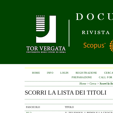
HOME
INFO
LOGIN
REGISTRAZIONE
CERC
PREPARAZIONE
CALL FOR
Home
>
Cerca
>
Scorri la lis
SCORRI LA LISTA DEI TITOLI
FASCICOLO
TITOLO
N° 2
V. ZELENSKY, J. BIDEN E LA GEOGR