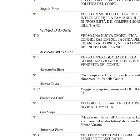
POLITICA DEL CORPO
Angelo Turco
N° 1
VERSO UN MODELLO DI TURISMO
INTEGRATO PER LA CAMPANIA. IL 
DI PROSSIMITÀ E IL COMPREN-SOR
CILENTANO
VIVIANA D’APONTE
N° 2
VERSO UNA NUOVA GEOPOLITICA.
CONSIDERAZIONI SULLA SFIDA DE
CHIAREZZA TEORICA, NELLA COMP
DEL NUOVO MILLENNIO.
ALESSANDRO VITALE
N° 1
VERSO UN’ERA GLACIALE DELLA
GLOBALIZZAZIONE? IL COVID-19 E
VENDETTA DEI CONFINI
Alessandro Ricci
N° 1
"Via Campesina. Orizzonti per la sovranit
alimentare" di Isabella Giunta
Alessia Toldo
2012
Viaggiare, scoprire, conoscere DOI: 10.
04
Francesca Cantù
N° 1
VIAGGIO LETTERARIO NELLA TUSC
DIVINA COMMEDIA
Lisa Scafa
N° 1
"Viaggio nell’Italia dell’Antropocene. La
visionaria del nostro futuro" di Telmo Pi
Mauro Varotto
Antonella Pietta
N° 3
VICO IN PROSPETTIVA GEOGRAFICA
PENSIERO TRASCURATO?