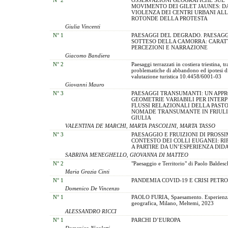
MOVIMENTO DEI GILET JAUNES: D
VIOLENZA DEI CENTRI URBANI AL
ROTONDE DELLA PROTESTA
Giulia Vincenti
N° 1
PAESAGGI DEL DEGRADO. PAESAG
SOTTESO DELLA CAMORRA: CARATT
PERCEZIONI E NARRAZIONE
Giacomo Bandiera
N° 2
Paesaggi terrazzati in costiera triestina, tr
problematiche di abbandono ed ipotesi di
valutazione turistica 10.4458/6001-03
Giovanni Mauro
N° 3
PAESAGGI TRANSUMANTI: UN APPR
GEOMETRIE VARIABILI PER INTERP
FLUSSI RELAZIONALI DELLA PASTO
NOMADE TRANSUMANTE IN FRIULI
GIULIA
VALENTINA DE MARCHI, MARTA PASCOLINI, MARTA TASSO
N° 3
PAESAGGIO E FRUIZIONI DI PROSS
CONTESTO DEI COLLI EUGANEI: RI
A PARTIRE DA UN’ESPERIENZA DID
SABRINA MENEGHELLO, GIOVANNA DI MATTEO
N° 2
"Paesaggio e Territorio" di Paolo Baldesc
Maria Grazia Cinti
N° 1
PANDEMIA COVID-19 E CRISI PETR
Domenico De Vincenzo
N° 1
PAOLO FURIA, Spaesamento. Esperienza 
geografica, Milano, Meltemi, 2023
ALESSANDRO RICCI
N° 1
PARCHI D’EUROPA
Domenico Nicoletti