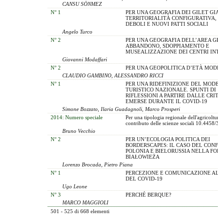
CANSU SÖNMEZ
N° 1
PER UNA GEOGRAFIA DEI GILET GI
TERRITORIALITÀ CONFIGURATIVA,
DEBOLI E NUOVI PATTI SOCIALI
Angelo Turco
N° 2
PER UNA GEOGRAFIA DELL’AREA G
ABBANDONO, SDOPPIAMENTO E
MUSEALIZZAZIONE DEI CENTRI IN
Giovanni Modaffari
N° 2
PER UNA GEOPOLITICA D’ETÀ MO
CLAUDIO GAMBINO, ALESSANDRO RICCI
N° 1
PER UNA RIDEFINIZIONE DEL MOD
TURISTICO NAZIONALE. SPUNTI DI
RIFLESSIONI A PARTIRE DALLE CRI
EMERSE DURANTE IL COVID-19
Simone Bozzato, Ilaria Guadagnoli, Marco Prosperi
2014: Numero speciale
Per una tipologia regionale dell'agricoltura
contributo delle scienze sociali 10.4458
Bruno Vecchio
N° 2
PER UN’ECOLOGIA POLITICA DEI
BORDERSCAPES: IL CASO DEL CONF
POLONIA E BIELORUSSIA NELLA FO
BIAŁOWIEŻA
Lorenzo Brocada, Pietro Piana
N° 1
PERCEZIONE E COMUNICAZIONE A
DEL COVID-19
Ugo Leone
N° 3
PERCHÉ BERQUE?
MARCO MAGGIOLI
501 - 525 di 668 elementi