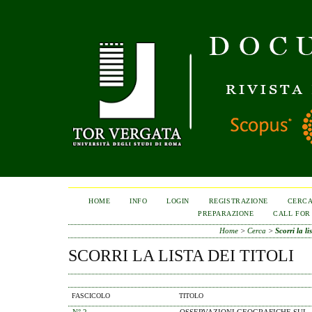
HOME
INFO
LOGIN
REGISTRAZIONE
CERC
PREPARAZIONE
CALL FOR
Home
>
Cerca
>
Scorri la lis
SCORRI LA LISTA DEI TITOLI
FASCICOLO
TITOLO
N° 2
OSSERVAZIONI GEOGRAFICHE SUL