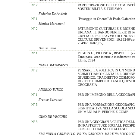
N° 2
PARTECIPAZIONE DELLE COMUNITÀ
SOSTENIBILITÀ E TURISMO
Federico De Andreis
N° 1
"Passaggio in Oriente" di Paola Ciafardon
Monica Morazzoni
N° 2
PATRIMONIO CULTURALE E RIGEN
URBANA. IL BANDO PERIFERIE DI 
CAPITALE PER L‟AVVIO DI UNO SV
CULTURE DRIVEN [DOI: 10.19246/do
7549/201602_05]
Danilo Testa
N° 1
PEGHIN G., PICONE A., RISPOLI F. (a c
Tanti paesi. aree interne e insediamenti ru
Libria, 2024
NADIA MATARAZZO
N° 2
PENSARE LA POLITICA IN UN MOND
SCHMITTIANO? CANTARE L’ORDIN
GIURIDICO, TRA DIRITTO COSMOPO
DIRITTO HUMBOLDTIANO? QUESTIO
GEOGRAFIA
ANGELO TURCO
N° 1
PER UN IMPEGNO DELLA GEOGRAF
Franco Salvatori
N° 3
PER UNA FORMAZIONE GEOGRAFIC
SIGNIFICATIVA NELLA SCUOLA SEC
UN MANUALE: PERCHÉ E COME
GINO DE VECCHIS
N° 3
PER UNA GEOGRAFIA CRITICA DEL
INFRASTRUTTURE SOCIALI. PROSPE
CONCETTI DAL SUD ITALIANO
EMANUELA CARAVELLO, ERIKA GAROZZO, MARTINA LOCOROT